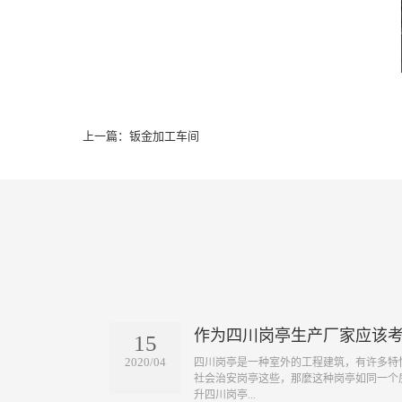
上一篇：钣金加工车间
作为四川岗亭生产厂家应该
15
2020/04
四川岗亭是一种室外的工程建筑，有许多特
社会治安岗亭这些，那麼这种岗亭如同一个
升四川岗亭...