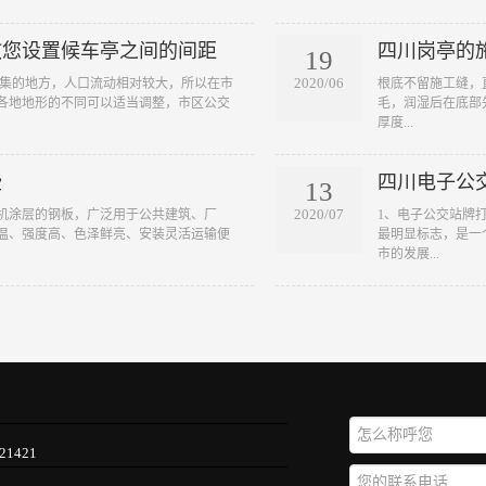
教您设置候车亭之间的间距
四川岗亭的
19
2020/06
密集的地方，人口流动相对较大，所以在市
根底不留施工缝，
各地地形的不同可以适当调整，市区公交
毛，润湿后在底部先
厚度...
些
四川电子公
13
2020/07
机涂层的钢板，广泛用于公共建筑、厂
1、电子公交站牌
温、强度高、色泽鲜亮、安装灵活运输便
最明显标志，是一
市的发展...
21421