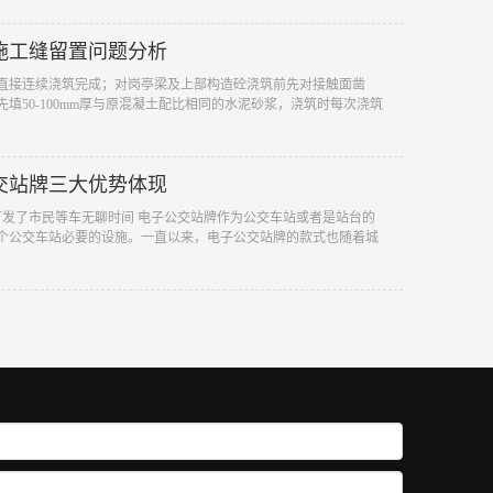
施工缝留置问题分析
直接连续浇筑完成；对岗亭梁及上部构造砼浇筑前先对接触面凿
填50-100mm厚与原混凝土配比相同的水泥砂浆，浇筑时每次浇筑
交站牌三大优势体现
打发了市民等车无聊时间 电子公交站牌作为公交车站或者是站台的
个公交车站必要的设施。一直以来，电子公交站牌的款式也随着城