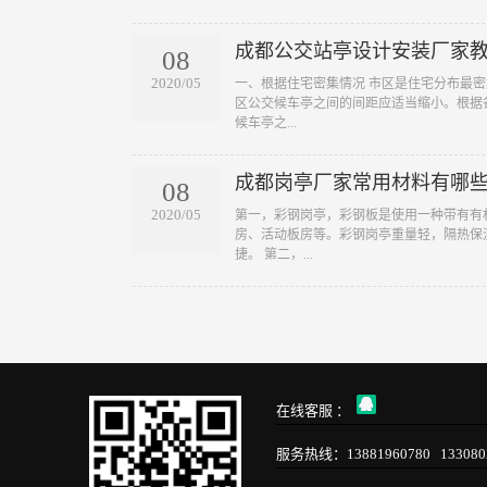
成都公交站亭设计安装厂家
08
2020/05
一、根据住宅密集情况 市区是住宅分布最
区公交候车亭之间的间距应适当缩小。根据
候车亭之...
成都岗亭厂家常用材料有哪
08
2020/05
第一，彩钢岗亭，彩钢板是使用一种带有有
房、活动板房等。彩钢岗亭重量轻，隔热保
捷。 第二，...
在线客服 ：
服务热线：13881960780 133080